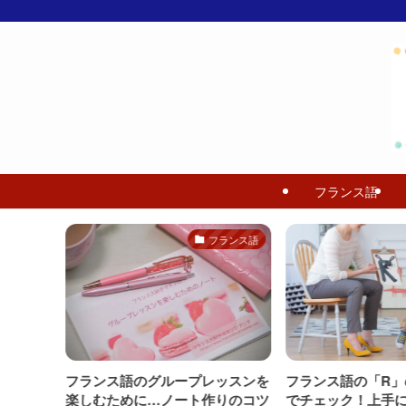
フランス語
ランス語
フランス語
トの作り
フランス語のグループレッスンを
フランス語の「R」
コツと
楽しむために…ノート作りのコツ
でチェック！上手