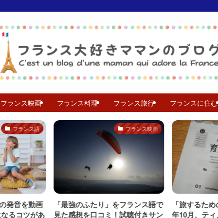
フランス映画
フランス料理
フランス旅行
フランスに住む
フランス語
フランス映画
の発音を動画
「最強のふたり」をフランス語で
「旅するための
になるコツがあ
見た感想を口コミ！試聴付きサン
年10月、テ