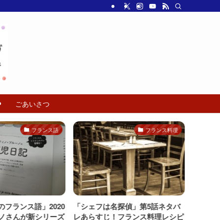
ごあいさつ
フランス語
フランス料理
フランス語」2020
「シェフは名探偵」第5話ネタバ
ピエー
ィノさんが新シリーズ
レあらすじ！フランス料理レシピ
2021