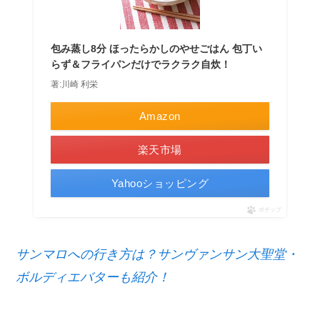
包み蒸し8分 ほったらかしのやせごはん 包丁い
らず＆フライパンだけでラクラク自炊！
著:川崎 利栄
Amazon
楽天市場
Yahooショッピング
ポチップ
サンマロへの行き方は？サンヴァンサン大聖堂・
ボルディエバターも紹介！