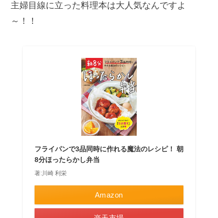
主婦目線に立った料理本は大人気なんですよ
～！！
フライパンで3品同時に作れる魔法のレシピ！ 朝
8分ほったらかし弁当
著:川崎 利栄
Amazon
楽天市場