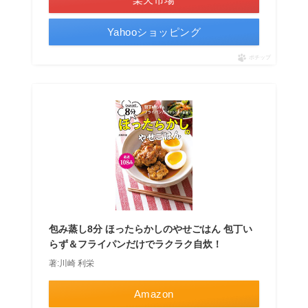
Yahooショッピング
ポチップ
包み蒸し8分 ほったらかしのやせごはん 包丁い
らず＆フライパンだけでラクラク自炊！
著:川崎 利栄
Amazon