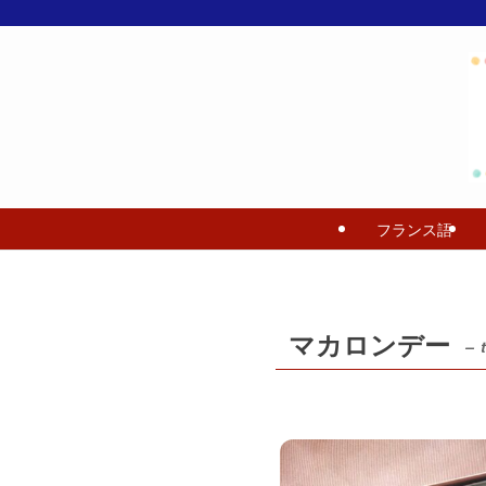
フランス語
マカロンデー
– 