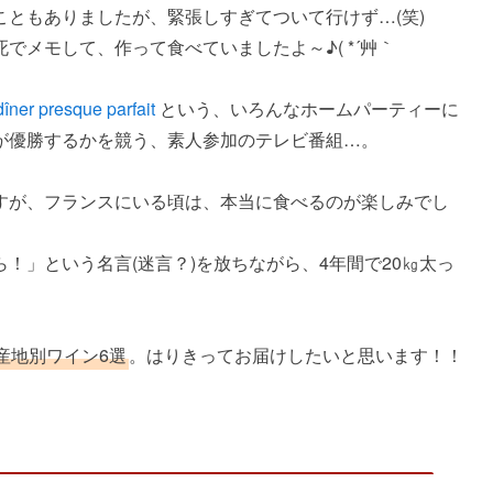
ともありましたが、緊張しすぎてついて行けず…(笑)
でメモして、作って食べていましたよ～♪( *´艸｀
îner presque parfait
という、いろんなホームパーティーに
が優勝するかを競う、素人参加のテレビ番組…。
すが、フランスにいる頃は、本当に食べるのが楽しみでし
！」という名言(迷言？)を放ちながら、4年間で20㎏太っ
産地別ワイン6選
。はりきってお届けしたいと思います！！