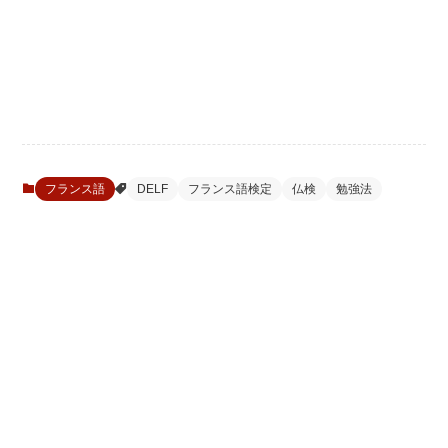
フランス語
DELF
フランス語検定
仏検
勉強法