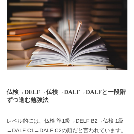
仏検→DELF→仏検→DALF→DALFと一段階
ずつ進む勉強法
レベル的には、仏検 準1級→DELF B2→仏検 1級
→DALF C1→DALF C2の順だと言われています。